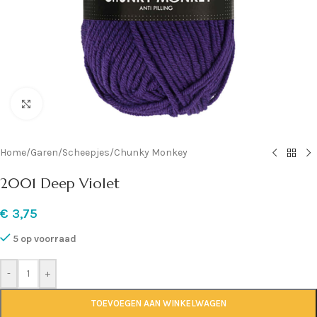
Klik om te vergroten
Home
/
Garen
/
Scheepjes
/
Chunky Monkey
2001 Deep Violet
€
3,75
5 op voorraad
-
+
TOEVOEGEN AAN WINKELWAGEN