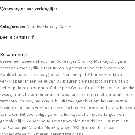
Toevoegen aan verlanglijst
Categorieën:
Chunky Monkey
,
Garen
Deel dit artikel
Beschrijving
Creëer een speels effect met Scheepjes Chunky Monkey. Dit garen
heeft een mooie, dikke textuur en is gemaakt van een superieure
kwaliteit acryl, die mooi glad blijft en niet pilt. Chunky Monkey is
verkrijgbaar in een palet van 93 kleuren die naadloos aansluiten bij
het populaire en dunnere Scheepjes Colour Crafter. Ideaal dus om die
twee garens te combineren en te experimenteren met verschillende
texturen. Chunky Monkey is bij uitstek geschikt om lekker warme
kleding of dekens van te breien of te haken of om zachte knuffels van
te maken. Dit voordelige garen is lichtgewicht, hypoallergeen en
gemakkelijk in onderhoud. De aanbevolen naalddikte 5.00mm. Een
bol Scheepjes Chunky Monkey weegt 100 gram en heeft een
looplengte van 116 meter (garendikte Aran).