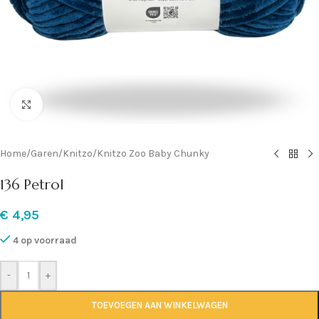
Klik om te vergroten
Home
/
Garen
/
Knitzo
/
Knitzo Zoo Baby Chunky
136 Petrol
€
4,95
4 op voorraad
-
+
TOEVOEGEN AAN WINKELWAGEN