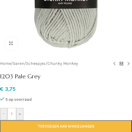
Klik om te vergroten
Home
/
Garen
/
Scheepjes
/
Chunky Monkey
1203 Pale Grey
€
3,75
5 op voorraad
-
+
TOEVOEGEN AAN WINKELWAGEN