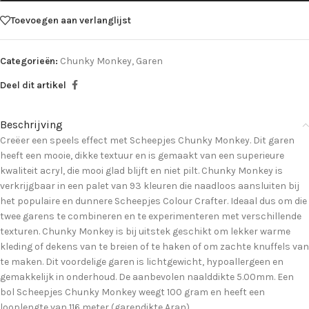
Toevoegen aan verlanglijst
Categorieën:
Chunky Monkey
,
Garen
Deel dit artikel
Beschrijving
Creëer een speels effect met Scheepjes Chunky Monkey. Dit garen
heeft een mooie, dikke textuur en is gemaakt van een superieure
kwaliteit acryl, die mooi glad blijft en niet pilt. Chunky Monkey is
verkrijgbaar in een palet van 93 kleuren die naadloos aansluiten bij
het populaire en dunnere Scheepjes Colour Crafter. Ideaal dus om die
twee garens te combineren en te experimenteren met verschillende
texturen. Chunky Monkey is bij uitstek geschikt om lekker warme
kleding of dekens van te breien of te haken of om zachte knuffels van
te maken. Dit voordelige garen is lichtgewicht, hypoallergeen en
gemakkelijk in onderhoud. De aanbevolen naalddikte 5.00mm. Een
bol Scheepjes Chunky Monkey weegt 100 gram en heeft een
looplengte van 116 meter (garendikte Aran).