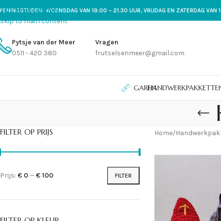
Skip to navigation
PENINGSTIJDEN: WOENSDAG VAN 19.00 – 21.30 UUR, VRIJDAG EN ZATERDAG VAN 1
Skip to main content
Pytsje van der Meer
Vragen
0511 - 420 380
frutselsenmeer@gmail.com
GAREN
HANDWERKPAKKETTE
FILTER OP PRIJS
Home
/
Handwerkpak
Prijs:
€ 0
—
€ 100
FILTER
FILTER OP KLEUR