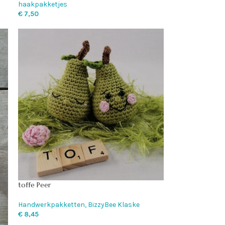
haakpakketjes
€
7,50
toffe Peer
Handwerkpakketten
,
BizzyBee Klaske
€
8,45