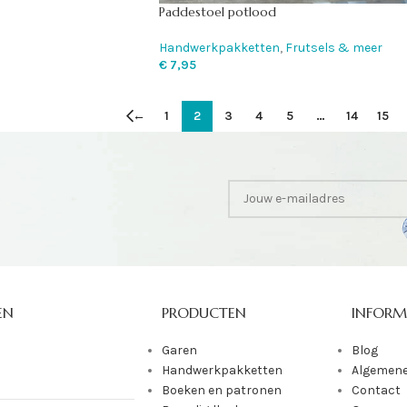
Paddestoel potlood
Handwerkpakketten
,
Frutsels & meer
€
7,95
←
1
2
3
4
5
…
14
15
EN
PRODUCTEN
INFORM
Garen
Blog
Handwerkpakketten
Algemene
Boeken en patronen
Contact