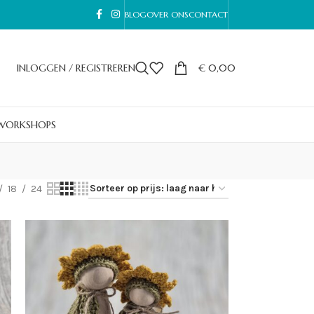
BLOG
OVER ONS
CONTACT
INLOGGEN / REGISTREREN
€
0,00
WORKSHOPS
18
24