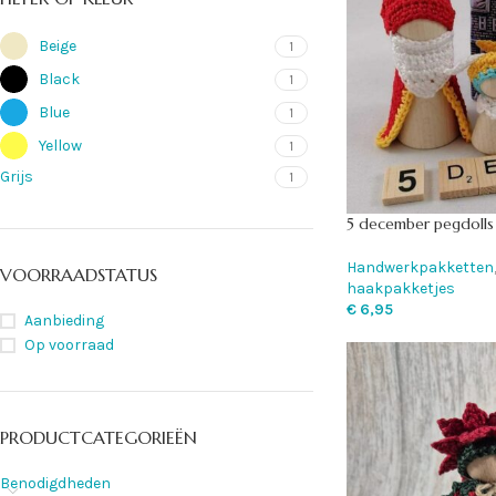
Beige
1
Black
1
Blue
1
Yellow
1
Grijs
1
5 december pegdolls
Handwerkpakketten
VOORRAADSTATUS
haakpakketjes
€
6,95
Aanbieding
Op voorraad
PRODUCTCATEGORIEËN
Benodigdheden