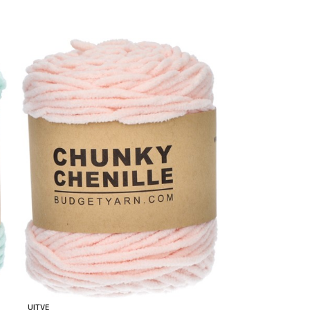
chunky chenille 
UITVE