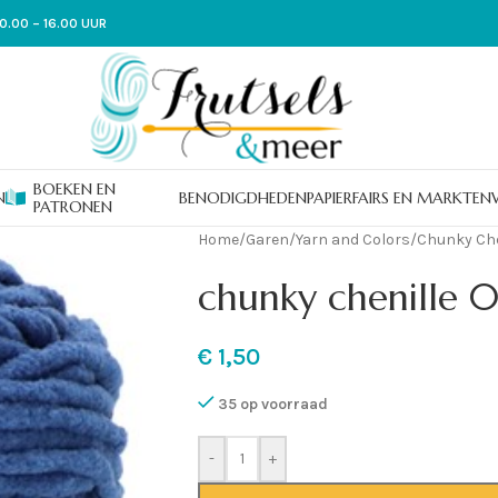
0.00 – 16.00 UUR
BOEKEN EN
N
BENODIGDHEDEN
PAPIER
FAIRS EN MARKTEN
PATRONEN
Home
/
Garen
/
Yarn and Colors
/
Chunky Che
chunky chenille 
€
1,50
35 op voorraad
-
+