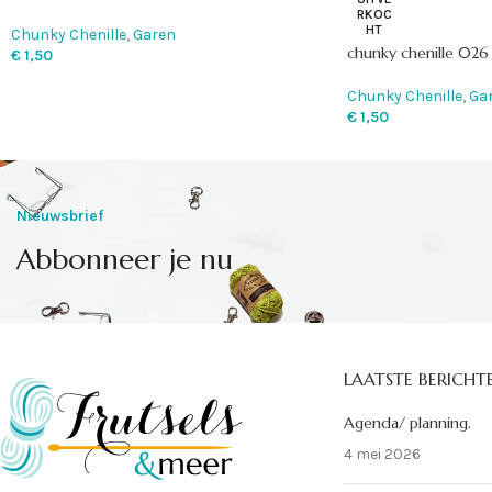
RKOC
HT
Chunky Chenille
,
Garen
chunky chenille 026
€
1,50
Chunky Chenille
,
Ga
€
1,50
Nieuwsbrief
Abbonneer je nu
LAATSTE BERICHT
Agenda/ planning.
4 mei 2026