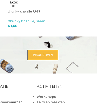
RKOC
Chunky Chenille
,
HT
€
1,50
chunky chenille 043
Chunky Chenille
,
Garen
€
1,50
ATIE
ACTIVITEITEN
Workshops
 voorwaarden
Fairs en markten