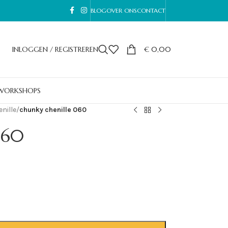
BLOG
OVER ONS
CONTACT
INLOGGEN / REGISTREREN
€
0,00
WORKSHOPS
nille
/
chunky chenille 060
060