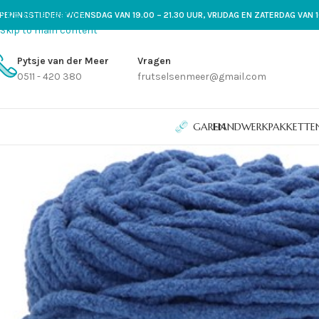
Skip to navigation
PENINGSTIJDEN: WOENSDAG VAN 19.00 – 21.30 UUR, VRIJDAG EN ZATERDAG VAN 1
Skip to main content
Pytsje van der Meer
Vragen
0511 - 420 380
frutselsenmeer@gmail.com
GAREN
HANDWERKPAKKETTE