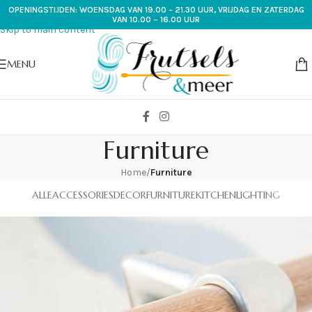
OPENINGSTIJDEN: WOENSDAG VAN 19.00 – 21.30 UUR, VRIJDAG EN ZATERDAG
Skip to navigation
VAN 10.00 – 16.00 UUR
Skip to main content
MENU
Furniture
Home
/
Furniture
ALLE
ACCESSORIES
DECOR
FURNITURE
KITCHEN
LIGHTING