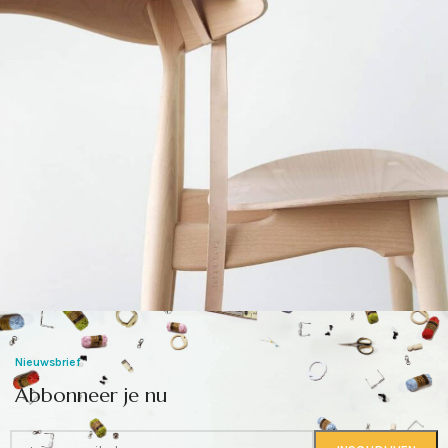
A lacus bibendum pulvinar
Furniture
Nieuwsbrief
Abbonneer je nu