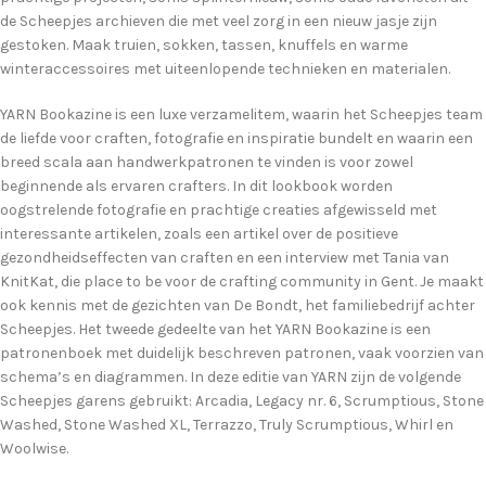
de Scheepjes archieven die met veel zorg in een nieuw jasje zijn
gestoken. Maak truien, sokken, tassen, knuffels en warme
winteraccessoires met uiteenlopende technieken en materialen.
YARN Bookazine is een luxe verzamelitem, waarin het Scheepjes team
de liefde voor craften, fotografie en inspiratie bundelt en waarin een
breed scala aan handwerkpatronen te vinden is voor zowel
beginnende als ervaren crafters. In dit lookbook worden
oogstrelende fotografie en prachtige creaties afgewisseld met
interessante artikelen, zoals een artikel over de positieve
gezondheidseffecten van craften en een interview met Tania van
KnitKat, die place to be voor de crafting community in Gent. Je maakt
ook kennis met de gezichten van De Bondt, het familiebedrijf achter
Scheepjes. Het tweede gedeelte van het YARN Bookazine is een
patronenboek met duidelijk beschreven patronen, vaak voorzien van
schema’s en diagrammen. In deze editie van YARN zijn de volgende
Scheepjes garens gebruikt: Arcadia, Legacy nr. 6, Scrumptious, Stone
Washed, Stone Washed XL, Terrazzo, Truly Scrumptious, Whirl en
Woolwise.