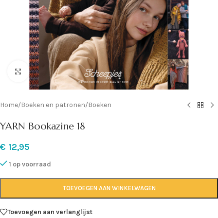
Klik om te vergroten
Home
/
Boeken en patronen
/
Boeken
YARN Bookazine 18
€
12,95
1 op voorraad
TOEVOEGEN AAN WINKELWAGEN
Toevoegen aan verlanglijst