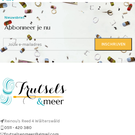
Nieuwsbrief
Abbonneer je nu
Reinou's Reed 4 Wâlterswâld
0511 - 420 380
frutselsenmeer@gmail.com