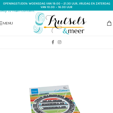
OPENINGSTIJDEN: WOENSDAG VAN 19.00 – 21.30 UUR, VRIJDAG EN ZATERDAG
Skip to navigation
VAN 10.00 – 16.00 UUR
Skip to main content
MENU