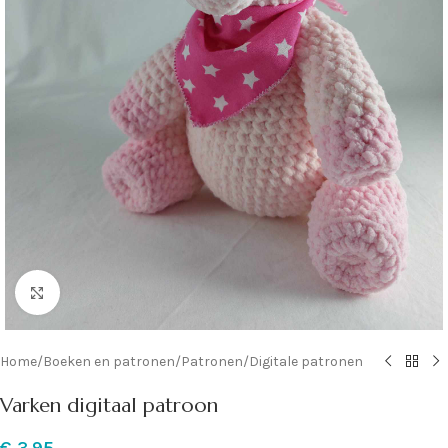
Klik om te vergroten
Home
/
Boeken en patronen
/
Patronen
/
Digitale patronen
Varken digitaal patroon
€
3,95