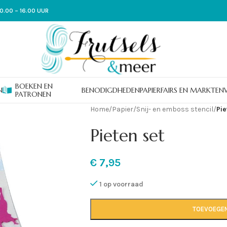
0.00 – 16.00 UUR
BOEKEN EN
N
BENODIGDHEDEN
PAPIER
FAIRS EN MARKTEN
PATRONEN
Home
/
Papier
/
Snij- en emboss stencil
/
Pie
Pieten set
€
7,95
1 op voorraad
TOEVOEGE