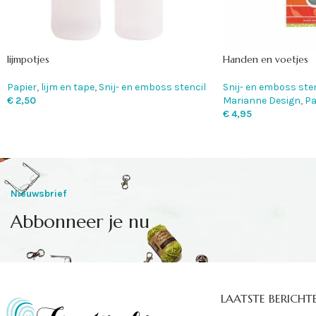
lijmpotjes
Handen en voetjes
Papier
,
lijm en tape
,
Snij- en emboss stencil
Snij- en emboss sten
€
2,50
Marianne Design
,
Pa
€
4,95
Nieuwsbrief
Abbonneer je nu
LAATSTE BERICHT