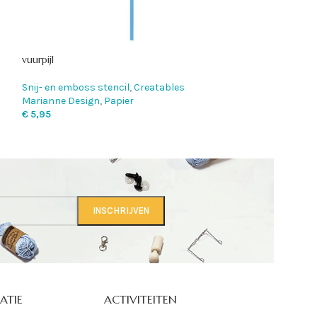
vuurpijl
Bomen
Snij- en emboss stencil
,
Creatables
Snij- en emboss 
Marianne Design
,
Papier
Marianne Design
€
5,95
€
7,95
ATIE
ACTIVITEITEN