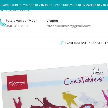
Skip to navigation
PENINGSTIJDEN: WOENSDAG VAN 19.00 – 21.30 UUR, VRIJDAG EN ZATERDAG VAN 1
Skip to main content
Pytsje van der Meer
Vragen
0511 - 420 380
frutselsenmeer@gmail.com
GAREN
HANDWERKPAKKETTE