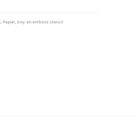
n
,
Papier
,
Snij- en emboss stencil