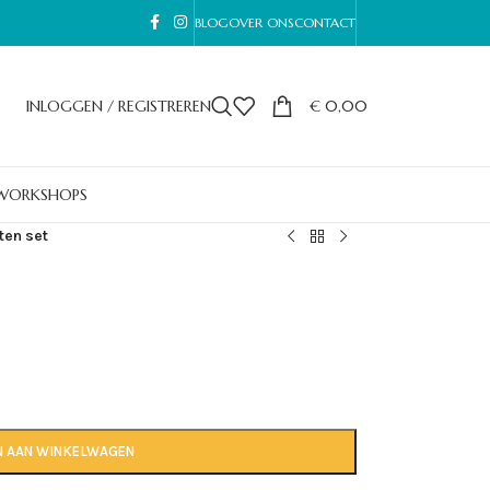
BLOG
OVER ONS
CONTACT
INLOGGEN / REGISTREREN
€
0,00
WORKSHOPS
ten set
N AAN WINKELWAGEN