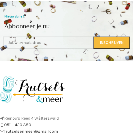
Nieuwsbrief
Abbonneer je nu
Reinou's Reed 4 Wâlterswâld
0511 - 420 380
frutselsenmeer@gmail.com