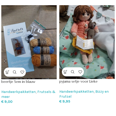
pyjama setje voor Lieke
beertje Sem in blauw
Handwerkpakketten
,
Bizzy en
Handwerkpakketten
,
Frutsels &
Frutsel
meer
€
9,95
€
9,00