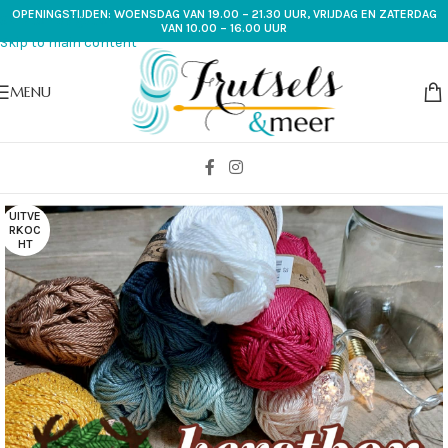
OPENINGSTIJDEN: WOENSDAG VAN 19.00 – 21.30 UUR, VRIJDAG EN ZATERDAG
Skip to navigation
VAN 10.00 – 16.00 UUR
Skip to main content
MENU
UITVE
RKOC
HT