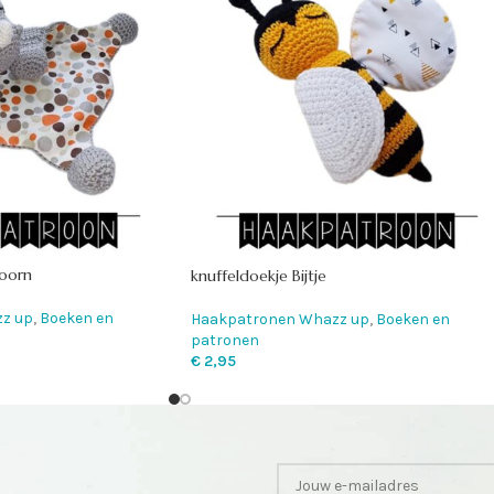
hoorn
knuffeldoekje Bijtje
z up
,
Boeken en
Haakpatronen Whazz up
,
Boeken en
patronen
€
2,95