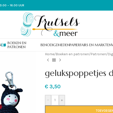
0.00 – 16.00 UUR
BOEKEN EN
N
BENODIGDHEDEN
PAPIER
FAIRS EN MARKTEN
PATRONEN
Home
/
Boeken en patronen
/
Patronen
/
Dig
gelukspoppetjes d
€
3,50
-
+
TOEVOEGE