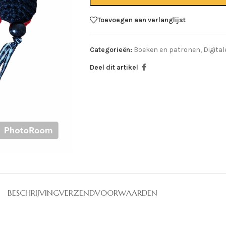
Toevoegen aan verlanglijst
Categorieën:
Boeken en patronen
,
Digita
Deel dit artikel
BESCHRIJVING
VERZENDVOORWAARDEN