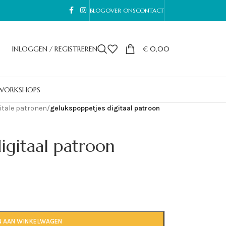
BLOG
OVER ONS
CONTACT
INLOGGEN / REGISTREREN
€
0,00
WORKSHOPS
itale patronen
/
gelukspoppetjes digitaal patroon
igitaal patroon
N AAN WINKELWAGEN