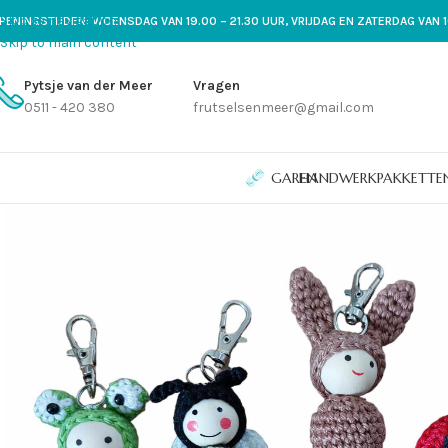
Skip to navigation
PENINGSTIJDEN: WOENSDAG VAN 19.00 – 21.30 UUR, VRIJDAG EN ZATERDAG VAN 1
Skip to main content
Pytsje van der Meer
Vragen
0511 - 420 380
frutselsenmeer@gmail.com
GAREN
HANDWERKPAKKETTE