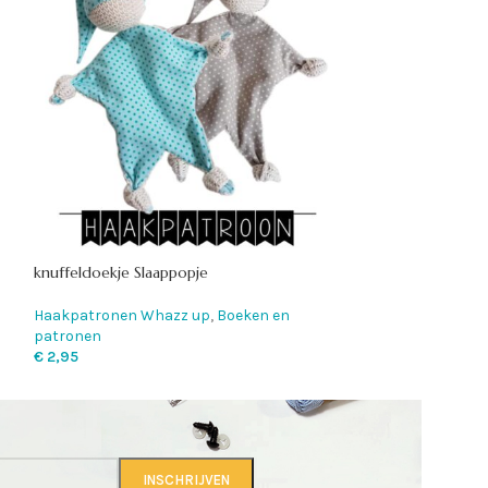
muziek VW busje
knuffeldoekje Slaappopje
Haakpatronen W
Haakpatronen Whazz up
,
Boeken en
patronen
patronen
€
2,95
€
2,95