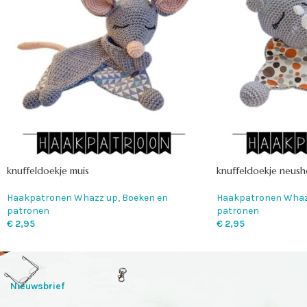
knuffeldoekje muis
knuffeldoekje neus
Haakpatronen Whazz up
,
Boeken en
Haakpatronen Whaz
patronen
patronen
€
2,95
€
2,95
Nieuwsbrief