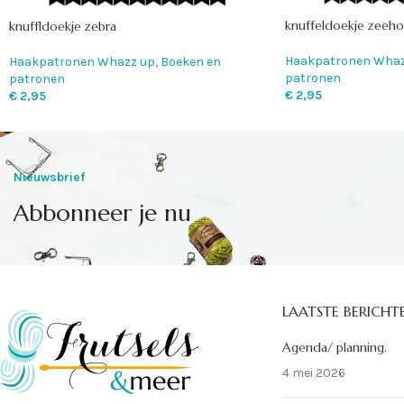
knuffeldoekje zeeh
knuffldoekje zebra
Haakpatronen Whaz
Haakpatronen Whazz up
,
Boeken en
patronen
patronen
€
2,95
€
2,95
Nieuwsbrief
Abbonneer je nu
LAATSTE BERICHT
Agenda/ planning.
4 mei 2026