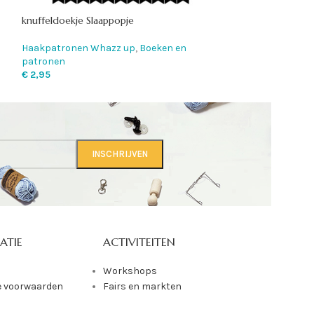
wandhanger VWb
knuffeldoekje Slaappopje
Haakpatronen W
Haakpatronen Whazz up
,
Boeken en
patronen
patronen
€
3,50
€
2,95
ATIE
ACTIVITEITEN
Workshops
 voorwaarden
Fairs en markten