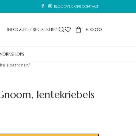
BLOG
OVER ONS
CONTACT
INLOGGEN / REGISTREREN
€
0,00
WORKSHOPS
itale patronen
/
Gnoom, lentekriebels