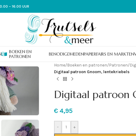
0.00 – 16.00 UUR
BOEKEN EN
N
BENODIGDHEDEN
PAPIER
FAIRS EN MARKTEN
PATRONEN
Home
/
Boeken en patronen
/
Patronen
/
Dig
Digitaal patroon Gnoom, lentekriebels
Digitaal patroon 
€
4,95
-
+