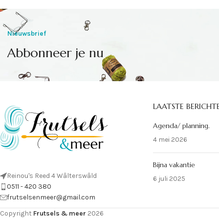
Nieuwsbrief
Abbonneer je nu
LAATSTE BERICHT
Agenda/ planning.
4 mei 2026
Bijna vakantie
Reinou's Reed 4 Wâlterswâld
6 juli 2025
0511 - 420 380
frutselsenmeer@gmail.com
Copyright
Frutsels & meer
2026