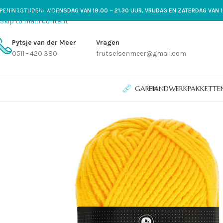
Skip to navigation
PENINGSTIJDEN: WOENSDAG VAN 19.00 – 21.30 UUR, VRIJDAG EN ZATERDAG VAN 1
Skip to main content
Pytsje van der Meer
Vragen
0511 - 420 380
frutselsenmeer@gmail.com
GAREN
HANDWERKPAKKETTE