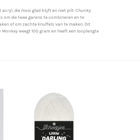
ryl, die mooi glad blijft en niet pilt. Chunky
dus om die twee garens te combineren en te
aken of om zachte knuffels van te maken. Dit
y Monkey weegt 100 gram en heeft een looplengte