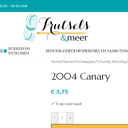
0.00 – 16.00 UUR
BOEKEN EN
N
BENODIGDHEDEN
PAPIER
FAIRS EN MARKTEN
PATRONEN
Home
/
Garen
/
Scheepjes
/
Chunky Monkey
2004 Canary
€
3,75
5 op voorraad
-
+