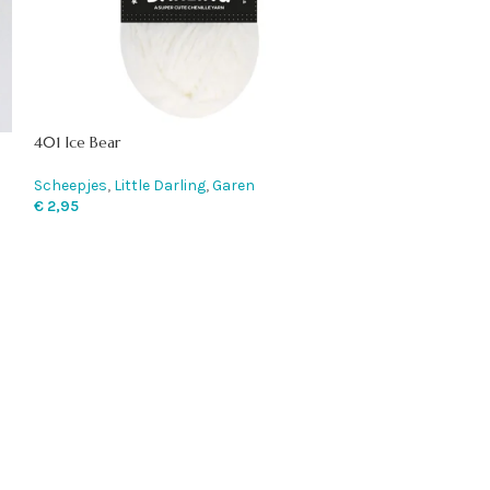
401 Ice Bear
1004 Chocolate
Scheepjes
,
Little Darling
,
Garen
Chunky Monkey
,
€
2,95
€
3,75