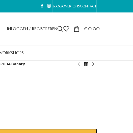
BLOG
OVER ONS
CONTACT
INLOGGEN / REGISTREREN
€
0,00
WORKSHOPS
/
2004 Canary