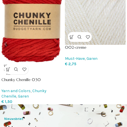
002-creme
Must-Have
,
Garen
€
2,75
UITVE
RKOC
HT
Chunky Chenille 030
Yarn and Colors
,
Chunky
Chenille
,
Garen
€
1,50
Nieuwsbrief