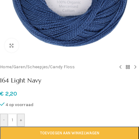
Klik om te vergroten
Home
/
Garen
/
Scheepjes
/
Candy Floss
164 Light Navy
€
2,20
4 op voorraad
-
+
TOEVOEGEN AAN WINKELWAGEN