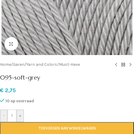
Klik om te vergroten
Home
/
Garen
/
Yarn and Colors
/
Must-Have
095-soft-grey
€
2,75
10 op voorraad
-
+
TOEVOEGEN AAN WINKELWAGEN