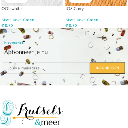
001-white
108 Curry
Must-Have
,
Garen
Must-Have
,
Garen
€
2,75
€
2,75
Nieuwsbrief
Abbonneer je nu