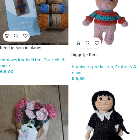
beertje Sem in blauw
Biggetje Ben
Handwerkpakketten
,
Frutsels &
meer
Handwerkpakketten
,
Frutsels &
€
9,00
meer
€
9,50