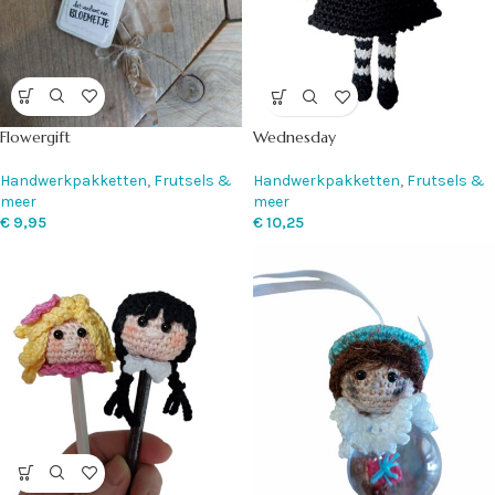
Flowergift
Wednesday
Handwerkpakketten
,
Frutsels &
Handwerkpakketten
,
Frutsels &
meer
meer
€
9,95
€
10,25