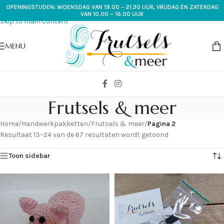
OPENINGSTIJDEN: WOENSDAG VAN 19.00 – 21.30 UUR, VRIJDAG EN ZATERDAG
Skip to navigation
VAN 10.00 – 16.00 UUR
Skip to main content
MENU
Frutsels & meer
Home
/
Handwerkpakketten
/
Frutsels & meer
/
Pagina 2
Resultaat 13–24 van de 67 resultaten wordt getoond
Toon sidebar