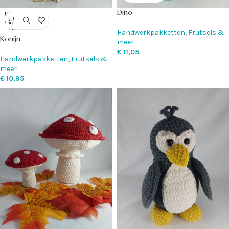
Dino
UITVE
RKOC
HT
Handwerkpakketten
,
Frutsels &
Konijn
meer
€
11,05
Handwerkpakketten
,
Frutsels &
meer
€
10,95