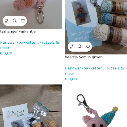
tashanger varkentje
Handwerkpakketten
,
Frutsels &
meer
€
9,00
beertje Sem in groen
Handwerkpakketten
,
Frutsels &
meer
€
9,00