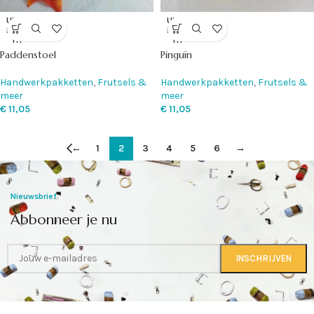
UITVE
UITVE
RKOC
RKOC
HT
HT
Paddenstoel
Pinguïn
Handwerkpakketten
,
Frutsels &
Handwerkpakketten
,
Frutsels &
meer
meer
€
11,05
€
11,05
←
1
2
3
4
5
6
→
Nieuwsbrief
Abbonneer je nu