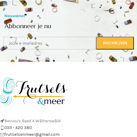
Nieuwsbrief
Abbonneer je nu
Reinou's Reed 4 Wâlterswâld
0511 - 420 380
frutselsenmeer@gmail.com