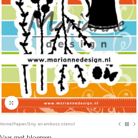
Klik om te vergroten
Home
/
Papier
/
Snij- en emboss stencil
Vaas met bloemen