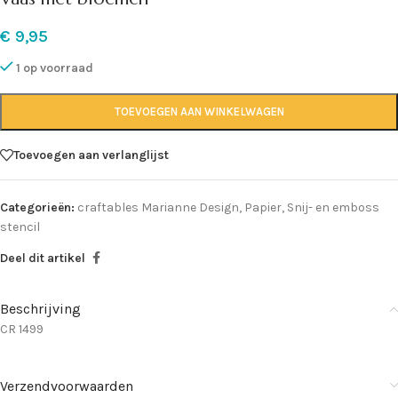
€
9,95
1 op voorraad
TOEVOEGEN AAN WINKELWAGEN
Toevoegen aan verlanglijst
Categorieën:
craftables Marianne Design
,
Papier
,
Snij- en emboss
stencil
Deel dit artikel
Beschrijving
CR 1499
Verzendvoorwaarden