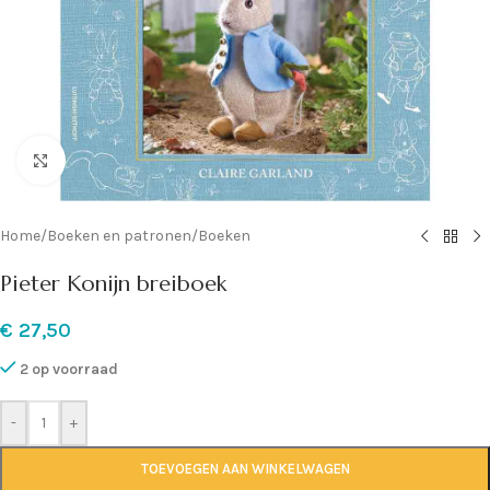
Klik om te vergroten
Home
/
Boeken en patronen
/
Boeken
Pieter Konijn breiboek
€
27,50
2 op voorraad
-
+
TOEVOEGEN AAN WINKELWAGEN