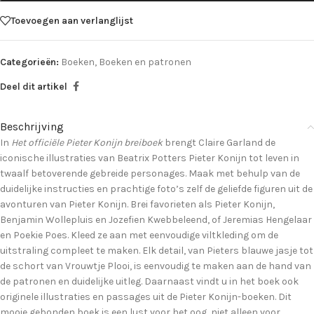
Toevoegen aan verlanglijst
Categorieën:
Boeken
,
Boeken en patronen
Deel dit artikel
Beschrijving
In
Het officiële Pieter Konijn breiboek
brengt Claire Garland de
iconische illustraties van Beatrix Potters Pieter Konijn tot leven in
twaalf betoverende gebreide personages. Maak met behulp van de
duidelijke instructies en prachtige foto’s zelf de geliefde figuren uit de
avonturen van Pieter Konijn. Brei favorieten als Pieter Konijn,
Benjamin Wollepluis en Jozefien Kwebbeleend, of Jeremias Hengelaar
en Poekie Poes. Kleed ze aan met eenvoudige viltkleding om de
uitstraling compleet te maken. Elk detail, van Pieters blauwe jasje tot
de schort van Vrouwtje Plooi, is eenvoudig te maken aan de hand van
de patronen en duidelijke uitleg. Daarnaast vindt u in het boek ook
originele illustraties en passages uit de Pieter Konijn-boeken. Dit
mooie gebonden boek is een lust voor het oog, niet alleen voor