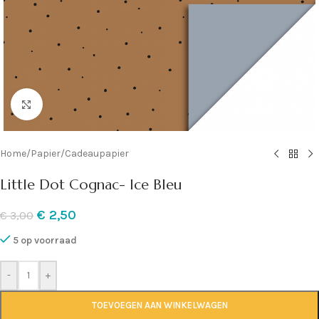
Klik om te vergroten
Home
/
Papier
/
Cadeaupapier
Little Dot Cognac- Ice Bleu
€
2,50
€
3,00
5 op voorraad
-
+
TOEVOEGEN AAN WINKELWAGEN