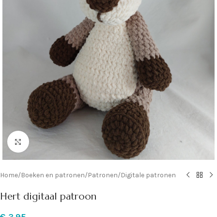
Klik om te vergroten
Home
/
Boeken en patronen
/
Patronen
/
Digitale patronen
Hert digitaal patroon
€
3,95