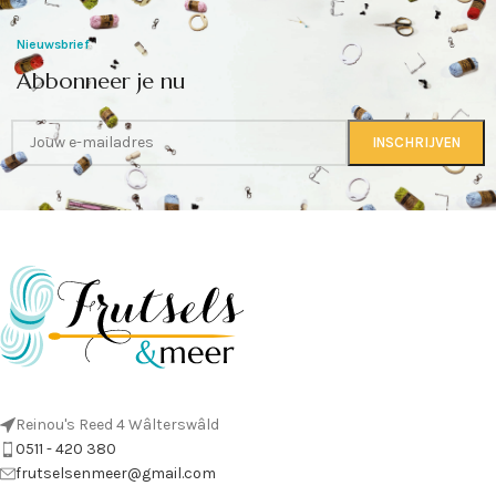
Nieuwsbrief
Abbonneer je nu
Reinou's Reed 4 Wâlterswâld
0511 - 420 380
frutselsenmeer@gmail.com